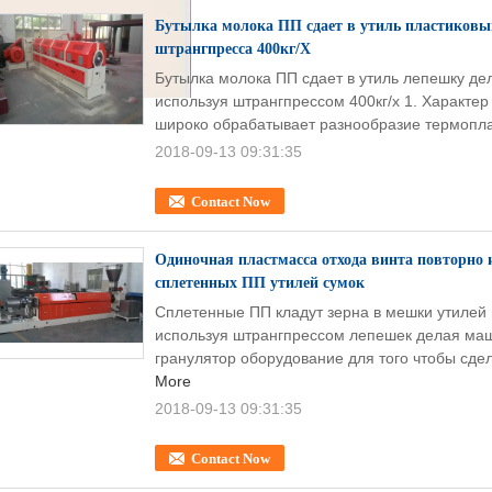
Бутылка молока ПП сдает в утиль пластиковы
штрангпресса 400кг/Х
Бутылка молока ПП сдает в утиль лепешку де
используя штрангпрессом 400кг/х 1. Характе
широко обрабатывает разнообразие термопла
2018-09-13 09:31:35
Contact Now
Одиночная пластмасса отхода винта повторно
сплетенных ПП утилей сумок
Сплетенные ПП кладут зерна в мешки утилей
используя штрангпрессом лепешек делая ма
гранулятор оборудование для того чтобы сде
More
2018-09-13 09:31:35
Contact Now