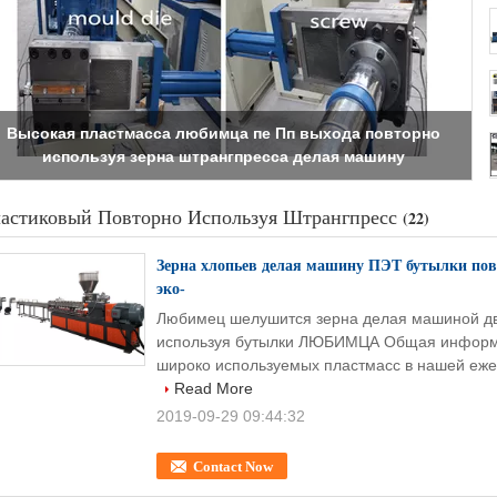
Пластиковый процесс штранг-прессования с водяным
охлаждением, пластиковой повторно используя машиной
гранулятора
астиковый Повторно Используя Штрангпресс
(22)
Зерна хлопьев делая машину ПЭТ бутылки по
эко-
Любимец шелушится зерна делая машиной дв
используя бутылки ЛЮБИМЦА Общая информ
широко используемых пластмасс в нашей еже
Read More
2019-09-29 09:44:32
Contact Now