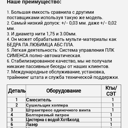
Наше преимущество:
Большая емкость сравнила с другими
1.
поставщиками используя такую же модель.
Самый низкий допуск: +/- 0,03 мм. даже +/- 0,02
2.
мм.
И диаметр нити 1,75 и 3.00мм.
3.
Он может обрабатывать мульти-материалы как
4.
БЕДРА ПА ЛЮБИМЦА АБС ПЛА.
Легкая деятельность: Система управления ПЛК
5.
СИМЕНСА полно-автоматическая.
Стабилизированное качество, мы не получали
6.
никакие пассивные беседы от наших клиентов.
Международные обслуживание, установка,
7.
трайннинг штата и служба технической поддержки.
Кты/
Деталь
Оборудование
СЭТ
1
Смеситель
1
2
Сушильщик хоппера
1
3
Штрангпресс одиночного винта
1
4
Болторезный патрон
1
5
Цистерна с водой Хот&колд
1
6
Лазер
1