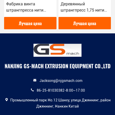
Фабрика винта
Деревянный
штрангпресса нити
штрангпресс 1,75 нити
принтера допуска 3Д
принтера 3Д ПЛА
0,03 Мм одиночная
пластиковый линия
Лучшая цена
Лучшая цена
сразу
штранг-прессования
3,00 мм
NANJING GS-MACH EXTRUSION EQUIPMENT CO.,LTD
Jacksong@njgsmach.com
86-25-81030382-8:00~17:00
Промышленный парк Но.12 Шанху, улица Джяннинг, район
Джяннинг, Нанкин Китай