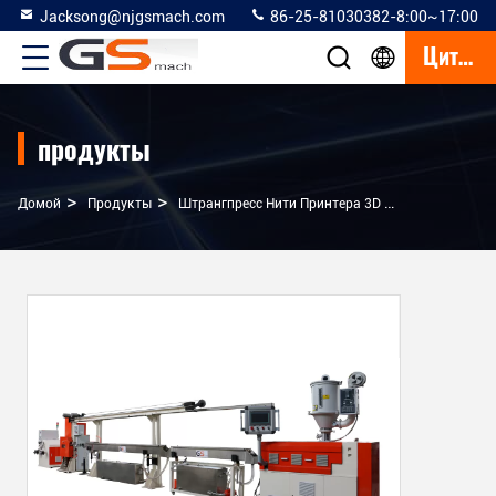
Jacksong@njgsmach.com
86-25-81030382-8:00~17:00
Цитата
продукты
>
>
>
Домой
Продукты
Штрангпресс Нити Принтера 3D
Штрангпресс