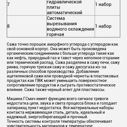
гидравлической
7
1 набор
плиты
автоматический
Система
вырезывания
8
1 набор
водяного охлаждения
горячая
Сажа точно порошок аморфного углерода с углеродом как
свой основной корпус. Она может быть произведена
органическим соединением с больше углерода такие как
как нефть, природный газ и тавот через неполное сгорание
или термический распад. Сажа разделена в сажу печи, сажу
ринва, горячую треская сажу и сажу диссугаза из-за
различных способов производства. Добавление
ацетиленовой сажи или проводной черноты в пластиковых
продуктах как ПВК может уменьшить поверхностное
сопротивление продуктов и сыграть противостатическое
влияние. Сажа также черный агент для пластмассы.
Машина ГСмач имеет функцию всего сигнала тревоги
недостатка цепи, звука и света процесса блока и голодает
запирающ пункт недостатка. Все материальные наборы
контакта нержавеющая сталь, деталь, идеальный и
надежный, энергосберегающий и прочный.
Точность системы контроля температуры обеспечивает
чувствительность материалов к температуре.