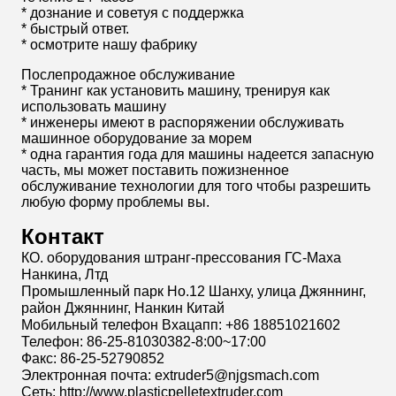
* дознание и советуя с поддержка
* быстрый ответ.
* осмотрите нашу фабрику
Послепродажное обслуживание
* Транинг как установить машину, тренируя как
использовать машину
* инженеры имеют в распоряжении обслуживать
машинное оборудование за морем
* одна гарантия года для машины надеется запасную
часть, мы может поставить пожизненное
обслуживание технологии для того чтобы разрешить
любую форму проблемы вы.
Контакт
КО. оборудования штранг-прессования ГС-Маха
Нанкина, Лтд
Промышленный парк Но.12 Шанху, улица Джяннинг,
район Джяннинг, Нанкин Китай
Мобильный телефон Вхацапп: +86 18851021602
Телефон: 86-25-81030382-8:00~17:00
Факс: 86-25-52790852
Электронная почта: extruder5@njgsmach.com
Сеть: http://www.plasticpelletextruder.com