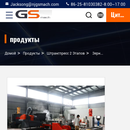
Jacksong@njgsmach.com
86-25-81030382-8:00~17:00
Цитата
продукты
>
>
>
Домой
Продукты
Штрангпресс 2 Этапов
Зерна Сажи Делая Машиной Черный Гранулятор ПЭ ПП Мастербатч