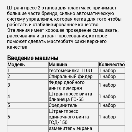
Штрангпресс 2 этапов для пластмасс принимает
большие части бренда, сильно автоматическую
систему управления, которая легка для того чтобы
работать и стабилизированное качество.
Эта линия имеет хорошее проведение смешивать,
рассеивания и штранг-прессования, которое
поможет сделать мастербатч сажи верхнего
качества.
Введение машины
Модель
Машина
Количество
1
тестомесилка 110Л
1 набор
2
Спиральный фидер
1 набор
Фидер двойного
3
1 набор
винта измеряя
Штрангпресс винта
4
1 набор
близнеца ГС-65
5
Соединитель
1 набор
Штрангпресс
6
одиночного винта
1 набор
ГСД-150
изменитель экрана