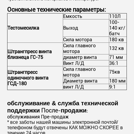
Основные технические параметры:
Емкость
110Л
100-
Тестомесилка
Выход
140 кг/
батч
Сила мотора
180 кв
Сила главного
132 кв
мотора
Штрангпресс винта
близнеца ГС-75
диаметр винта
71 мм
Винт Л/Д
36:1
Сила главного
75кв
Штрангпресс
мотора
одиночного винта
Диаметр винта
180 мм
ГСД-180
винт Л/Д
9:1
обслуживание & служба технической
После-
поддержки
продажи
:
обслуживания Пре-продаж
* все заботы нашей машины электронной почтой/
телефоном будут отвечены КАК МОЖНО СКОРЕЕ в
течение 24 часов