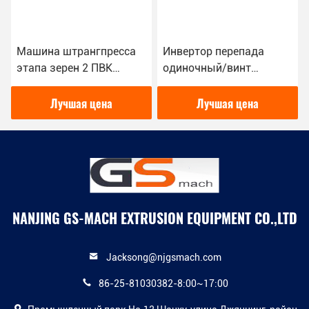
Машина штрангпресса
Инвертор перепада
этапа зерен 2 ПВК
одиночный/винт
пластиковая для кабеля
близнеца смешивая
галоида низкого дыма
штрангпресс с
Лучшая цена
Лучшая цена
свободного
аттестацией ИСО КЭ
NANJING GS-MACH EXTRUSION EQUIPMENT CO.,LTD
Jacksong@njgsmach.com
86-25-81030382-8:00~17:00